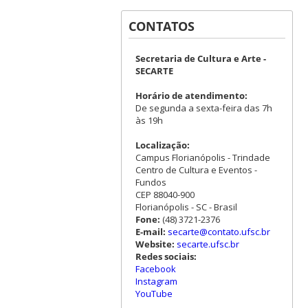
CONTATOS
Secretaria de Cultura e Arte -
SECARTE
Horário de atendimento:
De segunda a sexta-feira das 7h
às 19h
Localização:
Campus Florianópolis - Trindade
Centro de Cultura e Eventos -
Fundos
CEP 88040-900
Florianópolis - SC - Brasil
Fone:
(48) 3721-2376
E-mail:
secarte@contato.ufsc.br
Website:
secarte.ufsc.br
Redes sociais:
Facebook
Instagram
YouTube