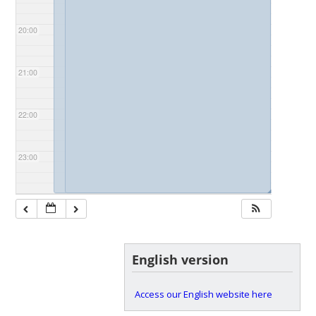
20:00
21:00
22:00
23:00
◢
◢
English version
Access our English website here