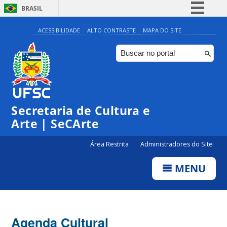
BRASIL
Simplifique!
ACESSIBILIDADE
ALTO CONTRASTE
MAPA DO SITE
Comunica BR
Participe
Acesso à informação
Legislação
Secretaria de Cultura e
Canais
Arte | SeCArte
Área Restrita
Administradores do Site
MENU
Agenda Cultural