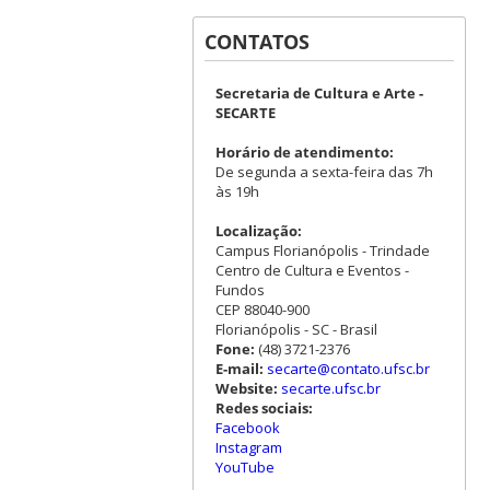
CONTATOS
Secretaria de Cultura e Arte -
SECARTE
Horário de atendimento:
De segunda a sexta-feira das 7h
às 19h
Localização:
Campus Florianópolis - Trindade
Centro de Cultura e Eventos -
Fundos
CEP 88040-900
Florianópolis - SC - Brasil
Fone:
(48) 3721-2376
E-mail:
secarte@contato.ufsc.br
Website:
secarte.ufsc.br
Redes sociais:
Facebook
Instagram
YouTube