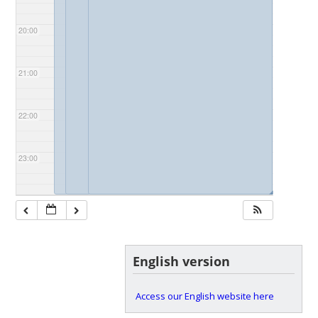
20:00
21:00
22:00
23:00
◢
◢
◢
English version
Access our English website here