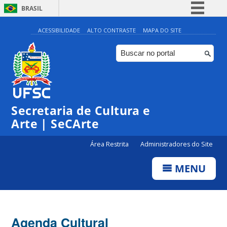
BRASIL
Simplifique!
ACESSIBILIDADE
ALTO CONTRASTE
MAPA DO SITE
Comunica BR
Participe
Acesso à informação
Legislação
Secretaria de Cultura e
Canais
Arte | SeCArte
Área Restrita
Administradores do Site
MENU
Agenda Cultural