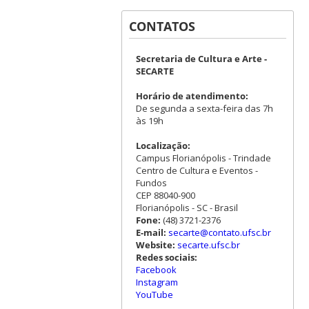
CONTATOS
Secretaria de Cultura e Arte -
SECARTE
Horário de atendimento:
De segunda a sexta-feira das 7h
às 19h
Localização:
Campus Florianópolis - Trindade
Centro de Cultura e Eventos -
Fundos
CEP 88040-900
Florianópolis - SC - Brasil
Fone:
(48) 3721-2376
E-mail:
secarte@contato.ufsc.br
Website:
secarte.ufsc.br
Redes sociais:
Facebook
Instagram
YouTube