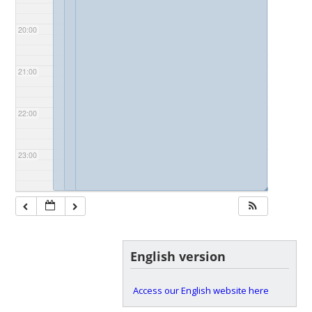
20:00
21:00
22:00
23:00
◢
◢
◢
English version
Access our English website here