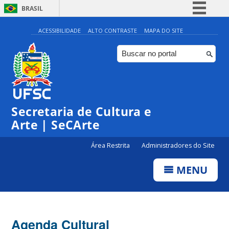
BRASIL
Simplifique!
ACESSIBILIDADE
ALTO CONTRASTE
MAPA DO SITE
Comunica BR
Participe
Acesso à informação
Legislação
Secretaria de Cultura e
Canais
Arte | SeCArte
Área Restrita
Administradores do Site
MENU
Agenda Cultural