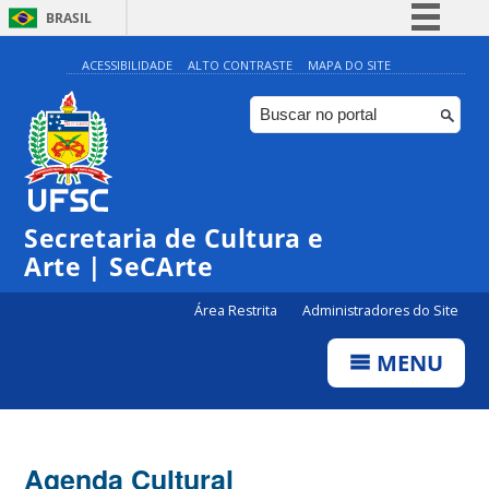
BRASIL
Simplifique!
ACESSIBILIDADE
ALTO CONTRASTE
MAPA DO SITE
Comunica BR
Participe
Acesso à informação
0:00
Legislação
Secretaria de Cultura e
1:00
Canais
Arte | SeCArte
2:00
Área Restrita
Administradores do Site
MENU
3:00
4:00
Agenda Cultural