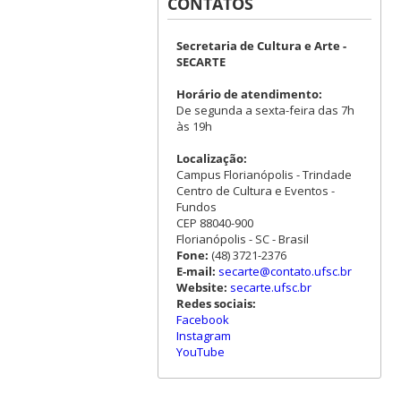
CONTATOS
Secretaria de Cultura e Arte -
SECARTE
Horário de atendimento:
De segunda a sexta-feira das 7h
às 19h
Localização:
Campus Florianópolis - Trindade
Centro de Cultura e Eventos -
Fundos
CEP 88040-900
Florianópolis - SC - Brasil
Fone:
(48) 3721-2376
E-mail:
secarte@contato.ufsc.br
Website:
secarte.ufsc.br
Redes sociais:
Facebook
Instagram
YouTube