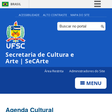
BRASIL
Simplifique!
ACESSIBILIDADE
ALTO CONTRASTE
MAPA DO SITE
Comunica BR
Participe
Acesso à informação
Legislação
Secretaria de Cultura e
Canais
Arte | SeCArte
Área Restrita
Administradores do Site
MENU
Agenda Cultural