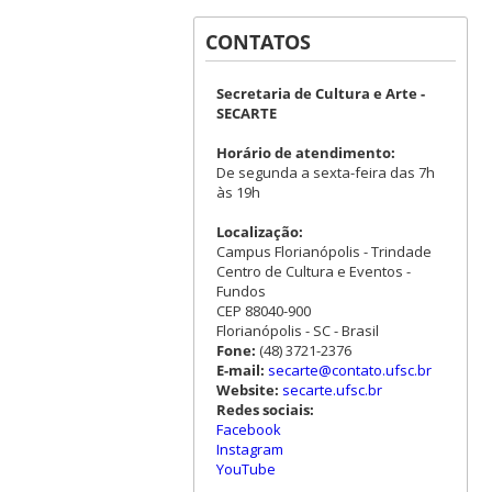
CONTATOS
Secretaria de Cultura e Arte -
SECARTE
Horário de atendimento:
De segunda a sexta-feira das 7h
às 19h
Localização:
Campus Florianópolis - Trindade
Centro de Cultura e Eventos -
Fundos
CEP 88040-900
Florianópolis - SC - Brasil
Fone:
(48) 3721-2376
E-mail:
secarte@contato.ufsc.br
Website:
secarte.ufsc.br
Redes sociais:
Facebook
Instagram
YouTube