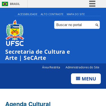
BRASIL
Simplifique!
ACESSIBILIDADE
ALTO CONTRASTE
MAPA DO SITE
Comunica BR
Participe
Acesso à informação
Legislação
Secretaria de Cultura e
Canais
Arte | SeCArte
Área Restrita
Administradores do Site
MENU
Agenda Cultural