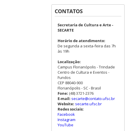
CONTATOS
Secretaria de Cultura e Arte -
SECARTE
Horário de atendimento:
De segunda a sexta-feira das 7h
às 19h
Localização:
Campus Florianópolis - Trindade
Centro de Cultura e Eventos -
Fundos
CEP 88040-900
Florianópolis - SC - Brasil
Fone:
(48) 3721-2376
E-mail:
secarte@contato.ufsc.br
Website:
secarte.ufsc.br
Redes sociais:
Facebook
Instagram
YouTube