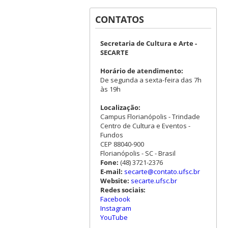
CONTATOS
Secretaria de Cultura e Arte -
SECARTE
Horário de atendimento:
De segunda a sexta-feira das 7h
às 19h
Localização:
Campus Florianópolis - Trindade
Centro de Cultura e Eventos -
Fundos
CEP 88040-900
Florianópolis - SC - Brasil
Fone:
(48) 3721-2376
E-mail:
secarte@contato.ufsc.br
Website:
secarte.ufsc.br
Redes sociais:
Facebook
Instagram
YouTube