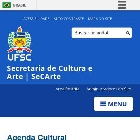
BRASIL
Simplifique!
ACESSIBILIDADE
ALTO CONTRASTE
MAPA DO SITE
Comunica BR
Participe
Acesso à informação
Legislação
Secretaria de Cultura e
Canais
Arte | SeCArte
Área Restrita
Administradores do Site
MENU
Agenda Cultural