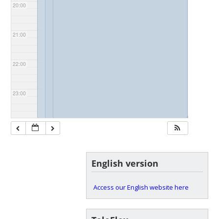
20:00
21:00
22:00
23:00
◢
◢
English version
Access our English website here