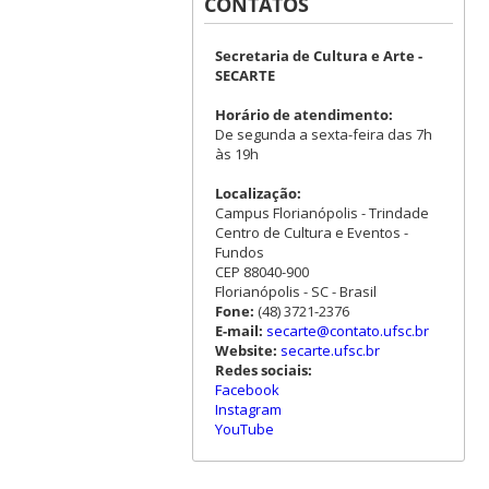
CONTATOS
Secretaria de Cultura e Arte -
SECARTE
Horário de atendimento:
De segunda a sexta-feira das 7h
às 19h
Localização:
Campus Florianópolis - Trindade
Centro de Cultura e Eventos -
Fundos
CEP 88040-900
Florianópolis - SC - Brasil
Fone:
(48) 3721-2376
E-mail:
secarte@contato.ufsc.br
Website:
secarte.ufsc.br
Redes sociais:
Facebook
Instagram
YouTube