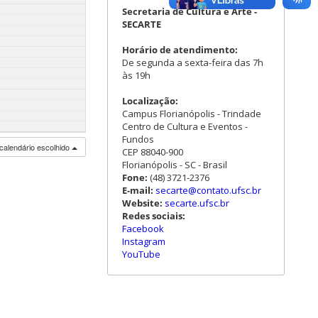
Secretaria de Cultura e Arte -
SECARTE
Horário de atendimento:
De segunda a sexta-feira das 7h
às 19h
Localização:
Campus Florianópolis - Trindade
Centro de Cultura e Eventos -
Fundos
calendário escolhido
CEP 88040-900
Florianópolis - SC - Brasil
Fone:
(48) 3721-2376
E-mail:
secarte@contato.ufsc.br
Website:
secarte.ufsc.br
Redes sociais:
Facebook
Instagram
YouTube