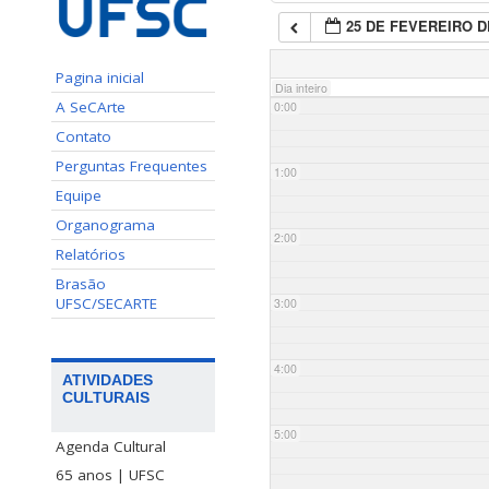
25 DE FEVEREIRO D
Pagina inicial
Dia inteiro
A SeCArte
0:00
Contato
Perguntas Frequentes
1:00
Equipe
Organograma
2:00
Relatórios
Brasão
UFSC/SECARTE
3:00
4:00
ATIVIDADES
CULTURAIS
5:00
Agenda Cultural
65 anos | UFSC