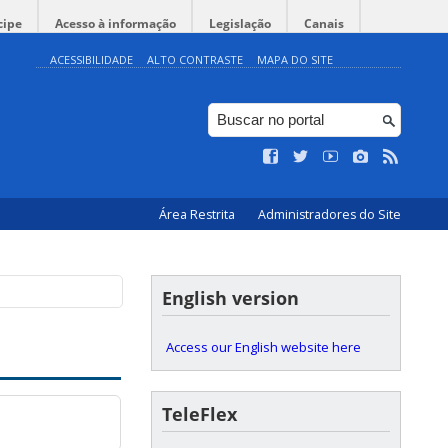
cipe
Acesso à informação
Legislação
Canais
ACESSIBILIDADE
ALTO CONTRASTE
MAPA DO SITE
Área Restrita
Administradores do Site
English version
Access our English website here
TeleFlex