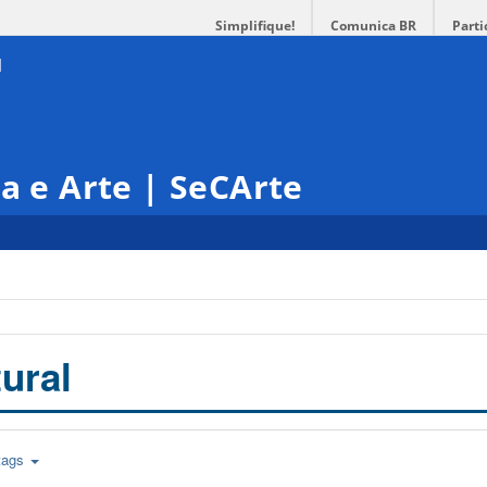
Simplifique!
Comunica BR
Parti
ra e Arte | SeCArte
ural
tags