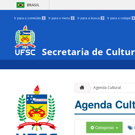
BRASIL
Ir para o conteúdo
1
Ir para o menu
2
Ir para a busca
3
Ir para o rodapé
4
Secretaria de Cultu
Agenda Cultural
Agenda Cult
Categorias