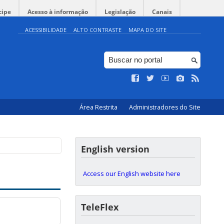
cipe
Acesso à informação
Legislação
Canais
ACESSIBILIDADE
ALTO CONTRASTE
MAPA DO SITE
Área Restrita
Administradores do Site
English version
Access our English website here
TeleFlex