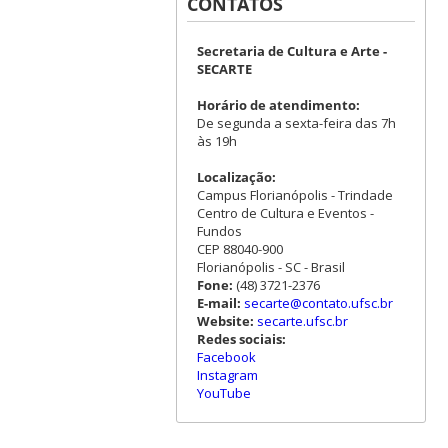
CONTATOS
Secretaria de Cultura e Arte -
SECARTE
Horário de atendimento:
De segunda a sexta-feira das 7h
às 19h
Localização:
Campus Florianópolis - Trindade
Centro de Cultura e Eventos -
Fundos
CEP 88040-900
Florianópolis - SC - Brasil
Fone:
(48) 3721-2376
E-mail:
secarte@contato.ufsc.br
Website:
secarte.ufsc.br
Redes sociais:
Facebook
Instagram
YouTube