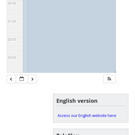
20:00
21:00
22:00
23:00
◢
◢
English version
Access our English website here