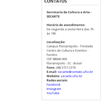
CONTATOS
Secretaria de Cultura e Arte -
SECARTE
Horário de atendimento:
De segunda a sexta-feira das 7h
às 19h
Localização:
Campus Florianópolis - Trindade
Centro de Cultura e Eventos -
Fundos
CEP 88040-900
Florianópolis - SC - Brasil
Fone:
(48) 3721-2376
E-mail:
secarte@contato.ufsc.br
Website:
secarte.ufsc.br
Redes sociais:
Facebook
Instagram
YouTube