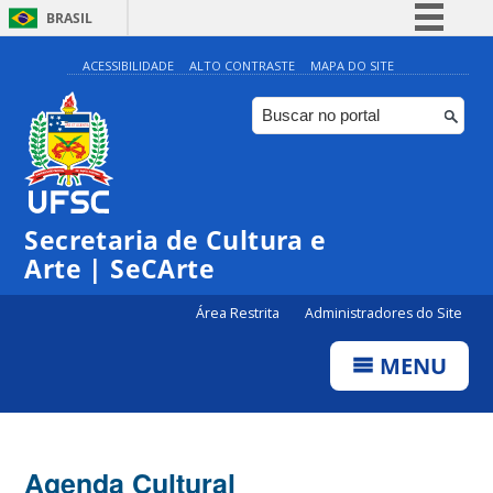
BRASIL
Simplifique!
ACESSIBILIDADE
ALTO CONTRASTE
MAPA DO SITE
Comunica BR
Participe
Acesso à informação
0:00
Legislação
Secretaria de Cultura e
1:00
Canais
Arte | SeCArte
2:00
Área Restrita
Administradores do Site
MENU
3:00
4:00
Agenda Cultural