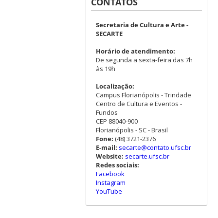
CONTATOS
Secretaria de Cultura e Arte -
SECARTE
Horário de atendimento:
De segunda a sexta-feira das 7h
às 19h
Localização:
Campus Florianópolis - Trindade
Centro de Cultura e Eventos -
Fundos
CEP 88040-900
Florianópolis - SC - Brasil
Fone:
(48) 3721-2376
E-mail:
secarte@contato.ufsc.br
Website:
secarte.ufsc.br
Redes sociais:
Facebook
Instagram
YouTube