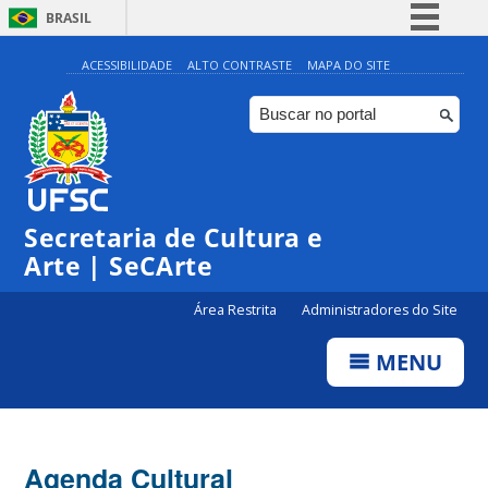
BRASIL
Simplifique!
ACESSIBILIDADE
ALTO CONTRASTE
MAPA DO SITE
Comunica BR
Participe
Acesso à informação
0:00
Legislação
Secretaria de Cultura e
1:00
Canais
Arte | SeCArte
2:00
Área Restrita
Administradores do Site
MENU
3:00
4:00
Agenda Cultural