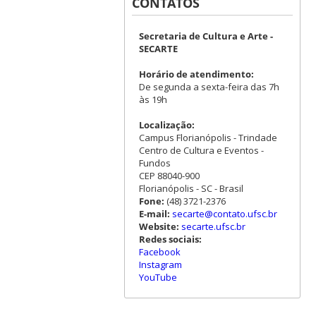
CONTATOS
Secretaria de Cultura e Arte -
SECARTE
Horário de atendimento:
De segunda a sexta-feira das 7h
às 19h
Localização:
Campus Florianópolis - Trindade
Centro de Cultura e Eventos -
Fundos
CEP 88040-900
Florianópolis - SC - Brasil
Fone:
(48) 3721-2376
E-mail:
secarte@contato.ufsc.br
Website:
secarte.ufsc.br
Redes sociais:
Facebook
Instagram
YouTube