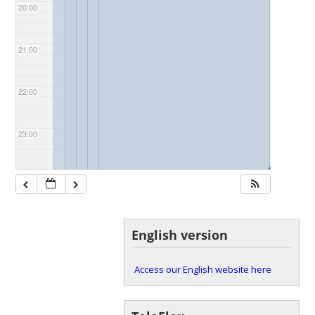
20:00
21:00
22:00
23:00
◢
◢
◢
◢
English version
Access our English website here