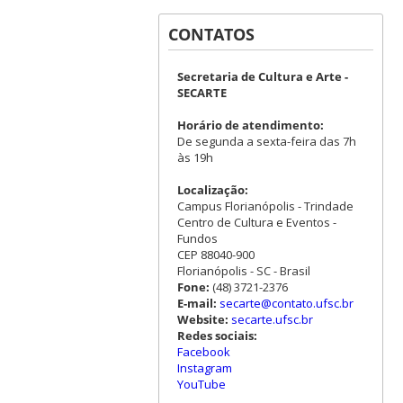
CONTATOS
Secretaria de Cultura e Arte -
SECARTE
Horário de atendimento:
De segunda a sexta-feira das 7h
às 19h
Localização:
Campus Florianópolis - Trindade
Centro de Cultura e Eventos -
Fundos
CEP 88040-900
Florianópolis - SC - Brasil
Fone:
(48) 3721-2376
E-mail:
secarte@contato.ufsc.br
Website:
secarte.ufsc.br
Redes sociais:
Facebook
Instagram
YouTube