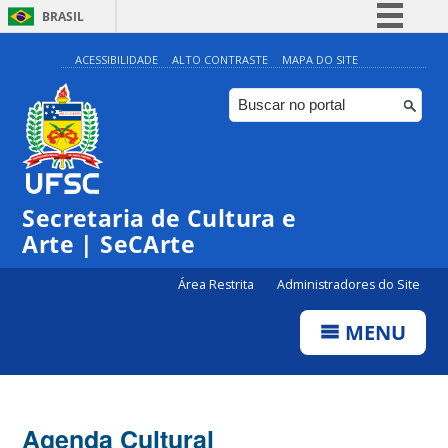
BRASIL
Simplifique!
ACESSIBILIDADE
ALTO CONTRASTE
MAPA DO SITE
Comunica BR
Participe
Acesso à informação
Legislação
Secretaria de Cultura e
Canais
Arte | SeCArte
Área Restrita
Administradores do Site
MENU
Agenda Cultural