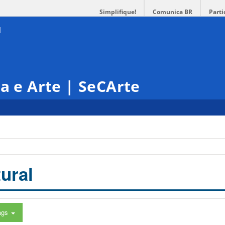
Simplifique!
Comunica BR
Parti
ra e Arte | SeCArte
ural
ags