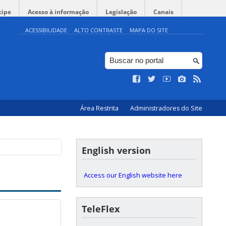
cipe
Acesso à informação
Legislação
Canais
ACESSIBILIDADE
ALTO CONTRASTE
MAPA DO SITE
Área Restrita
Administradores do Site
English version
Access our English website here
TeleFlex