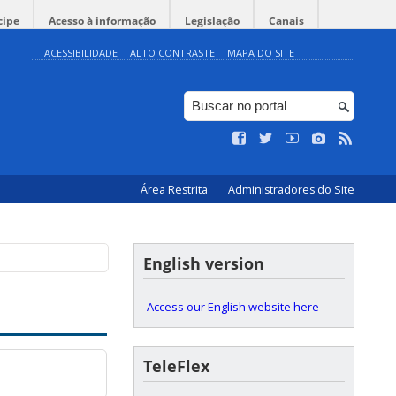
cipe
Acesso à informação
Legislação
Canais
ACESSIBILIDADE
ALTO CONTRASTE
MAPA DO SITE
Área Restrita
Administradores do Site
English version
Access our English website here
TeleFlex