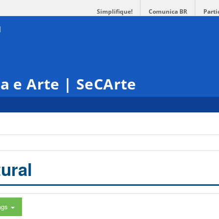
Simplifique!
Comunica BR
Parti
ra e Arte | SeCArte
ural
ags