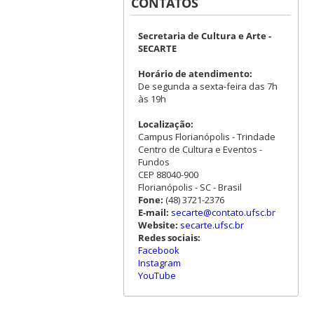
CONTATOS
Secretaria de Cultura e Arte -
SECARTE
Horário de atendimento:
De segunda a sexta-feira das 7h
às 19h
Localização:
Campus Florianópolis - Trindade
Centro de Cultura e Eventos -
Fundos
CEP 88040-900
Florianópolis - SC - Brasil
Fone:
(48) 3721-2376
E-mail:
secarte@contato.ufsc.br
Website:
secarte.ufsc.br
Redes sociais:
Facebook
Instagram
YouTube