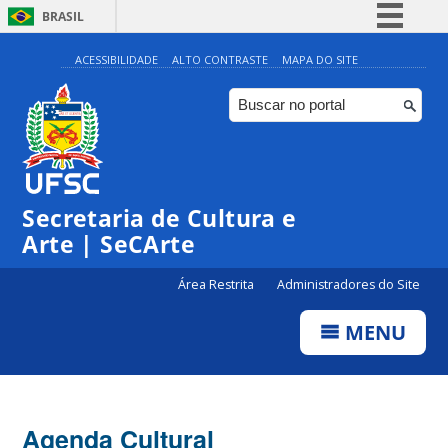
BRASIL
Simplifique!
ACESSIBILIDADE
ALTO CONTRASTE
MAPA DO SITE
Comunica BR
Participe
Acesso à informação
0:00
Legislação
Secretaria de Cultura e
1:00
Canais
Arte | SeCArte
2:00
Área Restrita
Administradores do Site
MENU
3:00
4:00
Agenda Cultural