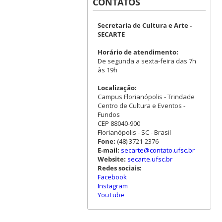
CONTATOS
Secretaria de Cultura e Arte -
SECARTE
Horário de atendimento:
De segunda a sexta-feira das 7h
às 19h
Localização:
Campus Florianópolis - Trindade
Centro de Cultura e Eventos -
Fundos
CEP 88040-900
Florianópolis - SC - Brasil
Fone:
(48) 3721-2376
E-mail:
secarte@contato.ufsc.br
Website:
secarte.ufsc.br
Redes sociais:
Facebook
Instagram
YouTube