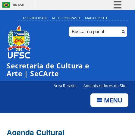
BRASIL
Simplifique!
ACESSIBILIDADE
ALTO CONTRASTE
MAPA DO SITE
Comunica BR
Participe
Acesso à informação
0:00
Legislação
Secretaria de Cultura e
1:00
Canais
Arte | SeCArte
2:00
Área Restrita
Administradores do Site
MENU
3:00
4:00
Agenda Cultural