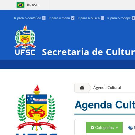
BRASIL
Ir para o conteúdo
1
Ir para o menu
2
Ir para a busca
3
Ir para o rodapé
4
Secretaria de Cultu
Agenda Cultural
Agenda Cult
Categorias