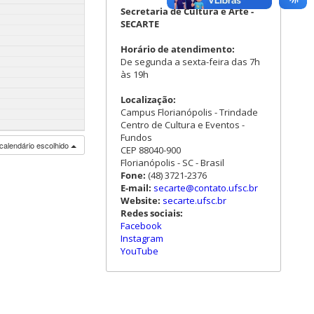
Secretaria de Cultura e Arte -
SECARTE
Horário de atendimento:
De segunda a sexta-feira das 7h
às 19h
Localização:
Campus Florianópolis - Trindade
Centro de Cultura e Eventos -
Fundos
calendário escolhido
CEP 88040-900
Florianópolis - SC - Brasil
Fone:
(48) 3721-2376
E-mail:
secarte@contato.ufsc.br
Website:
secarte.ufsc.br
Redes sociais:
Facebook
Instagram
YouTube