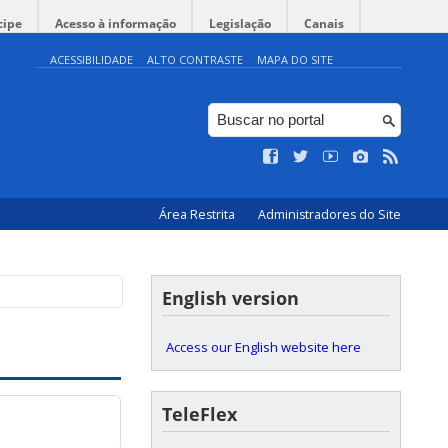
cipe
Acesso à informação
Legislação
Canais
ACESSIBILIDADE
ALTO CONTRASTE
MAPA DO SITE
Área Restrita
Administradores do Site
English version
Access our English website here
TeleFlex