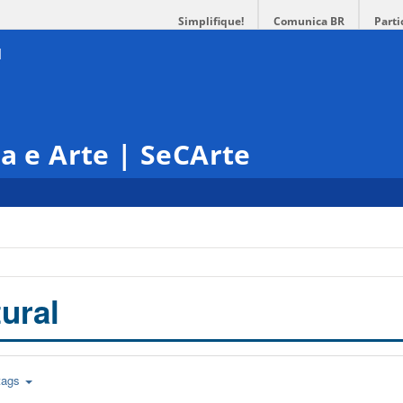
Simplifique!
Comunica BR
Parti
ra e Arte | SeCArte
ural
tags