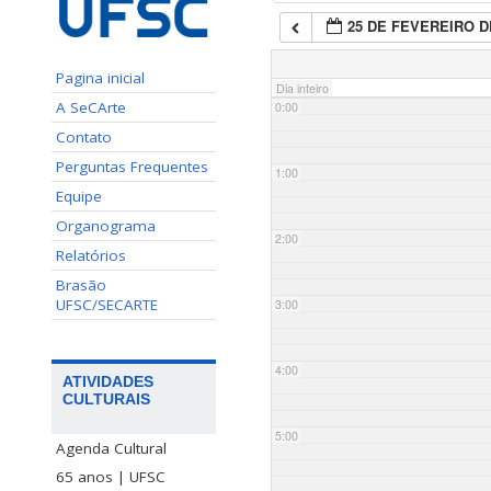
25 DE FEVEREIRO D
Pagina inicial
Dia inteiro
A SeCArte
0:00
Contato
Perguntas Frequentes
1:00
Equipe
Organograma
2:00
Relatórios
Brasão
UFSC/SECARTE
3:00
4:00
ATIVIDADES
CULTURAIS
5:00
Agenda Cultural
65 anos | UFSC