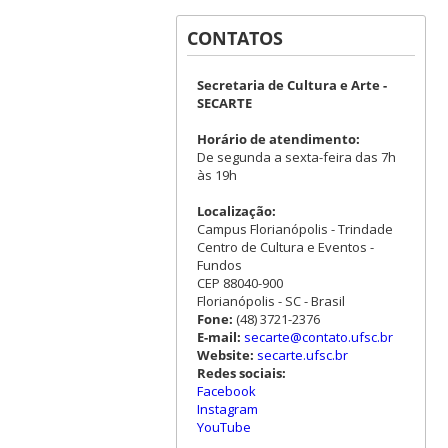
CONTATOS
Secretaria de Cultura e Arte -
SECARTE
Horário de atendimento:
De segunda a sexta-feira das 7h
às 19h
Localização:
Campus Florianópolis - Trindade
Centro de Cultura e Eventos -
Fundos
CEP 88040-900
Florianópolis - SC - Brasil
Fone:
(48) 3721-2376
E-mail:
secarte@contato.ufsc.br
Website:
secarte.ufsc.br
Redes sociais:
Facebook
Instagram
YouTube