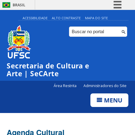
BRASIL
Simplifique!
ACESSIBILIDADE
ALTO CONTRASTE
MAPA DO SITE
Comunica BR
Participe
Acesso à informação
Legislação
Secretaria de Cultura e
Canais
Arte | SeCArte
Área Restrita
Administradores do Site
MENU
Agenda Cultural