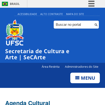
BRASIL
Simplifique!
ACESSIBILIDADE
ALTO CONTRASTE
MAPA DO SITE
Comunica BR
Participe
Acesso à informação
0:00
Legislação
Secretaria de Cultura e
1:00
Canais
Arte | SeCArte
2:00
Área Restrita
Administradores do Site
MENU
3:00
4:00
Agenda Cultural