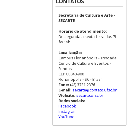
CONTATOS
Secretaria de Cultura e Arte -
SECARTE
Horário de atendimento:
De segunda a sexta-feira das 7h
às 19h
Localização:
Campus Florianópolis - Trindade
Centro de Cultura e Eventos -
Fundos
CEP 88040-900
Florianópolis - SC - Brasil
Fone:
(48) 3721-2376
E-mail:
secarte@contato.ufsc.br
Website:
secarte.ufsc.br
Redes sociais:
Facebook
Instagram
YouTube