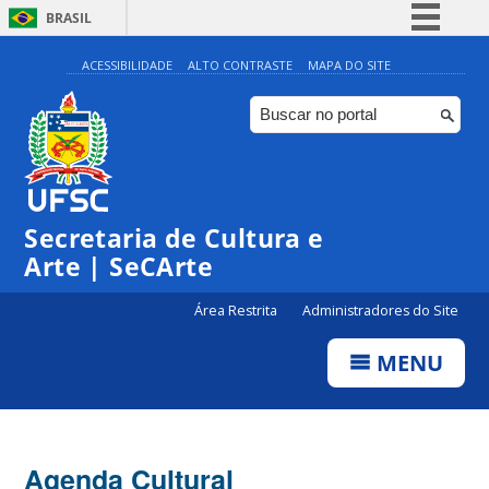
BRASIL
Simplifique!
ACESSIBILIDADE
ALTO CONTRASTE
MAPA DO SITE
Comunica BR
Participe
Acesso à informação
Legislação
Secretaria de Cultura e
Canais
Arte | SeCArte
Área Restrita
Administradores do Site
MENU
Agenda Cultural