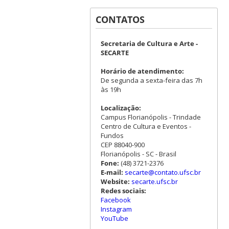
CONTATOS
Secretaria de Cultura e Arte -
SECARTE
Horário de atendimento:
De segunda a sexta-feira das 7h
às 19h
Localização:
Campus Florianópolis - Trindade
Centro de Cultura e Eventos -
Fundos
CEP 88040-900
Florianópolis - SC - Brasil
Fone:
(48) 3721-2376
E-mail:
secarte@contato.ufsc.br
Website:
secarte.ufsc.br
Redes sociais:
Facebook
Instagram
YouTube