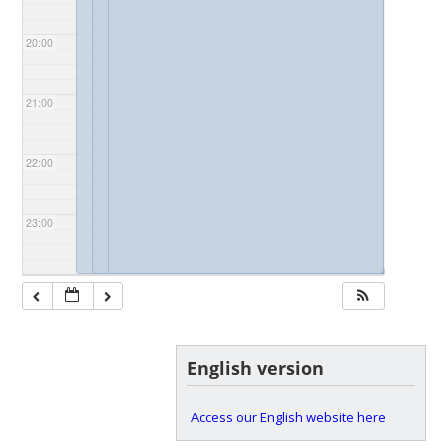
20:00
21:00
22:00
23:00
◢
◢
English version
Access our English website here