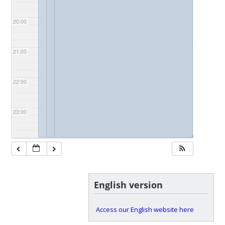
20:00
21:00
22:00
23:00
◢
◢
English version
Access our English website here