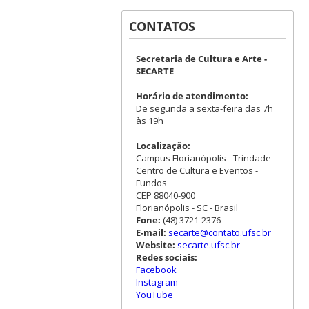
CONTATOS
Secretaria de Cultura e Arte -
SECARTE
Horário de atendimento:
De segunda a sexta-feira das 7h
às 19h
Localização:
Campus Florianópolis - Trindade
Centro de Cultura e Eventos -
Fundos
CEP 88040-900
Florianópolis - SC - Brasil
Fone:
(48) 3721-2376
E-mail:
secarte@contato.ufsc.br
Website:
secarte.ufsc.br
Redes sociais:
Facebook
Instagram
YouTube