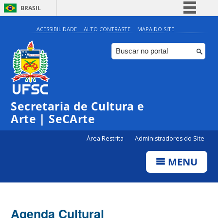
BRASIL
Simplifique!
ACESSIBILIDADE
ALTO CONTRASTE
MAPA DO SITE
Comunica BR
Participe
Acesso à informação
Legislação
Secretaria de Cultura e
Canais
Arte | SeCArte
Área Restrita
Administradores do Site
MENU
Agenda Cultural