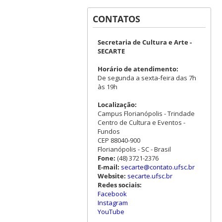
CONTATOS
Secretaria de Cultura e Arte -
SECARTE
Horário de atendimento:
De segunda a sexta-feira das 7h
às 19h
Localização:
Campus Florianópolis - Trindade
Centro de Cultura e Eventos -
Fundos
CEP 88040-900
Florianópolis - SC - Brasil
Fone:
(48) 3721-2376
E-mail:
secarte@contato.ufsc.br
Website:
secarte.ufsc.br
Redes sociais:
Facebook
Instagram
YouTube