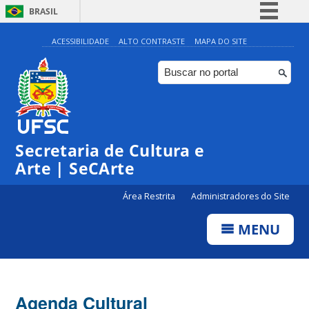
BRASIL
Simplifique!
ACESSIBILIDADE
ALTO CONTRASTE
MAPA DO SITE
Comunica BR
Participe
Acesso à informação
Legislação
Secretaria de Cultura e
Canais
Arte | SeCArte
Área Restrita
Administradores do Site
MENU
Agenda Cultural