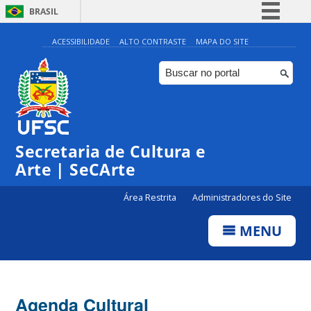
BRASIL
Simplifique!
ACESSIBILIDADE
ALTO CONTRASTE
MAPA DO SITE
Comunica BR
Participe
Acesso à informação
0:00
Legislação
Secretaria de Cultura e
1:00
Canais
Arte | SeCArte
2:00
Área Restrita
Administradores do Site
MENU
3:00
4:00
Agenda Cultural