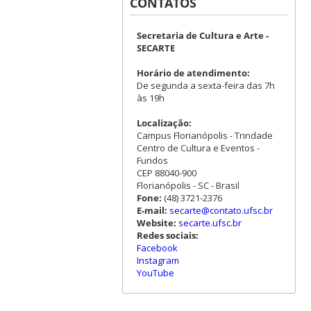
CONTATOS
Secretaria de Cultura e Arte -
SECARTE
Horário de atendimento:
De segunda a sexta-feira das 7h
às 19h
Localização:
Campus Florianópolis - Trindade
Centro de Cultura e Eventos -
Fundos
CEP 88040-900
Florianópolis - SC - Brasil
Fone:
(48) 3721-2376
E-mail:
secarte@contato.ufsc.br
Website:
secarte.ufsc.br
Redes sociais:
Facebook
Instagram
YouTube