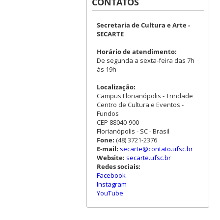
CONTATOS
Secretaria de Cultura e Arte -
SECARTE
Horário de atendimento:
De segunda a sexta-feira das 7h
às 19h
Localização:
Campus Florianópolis - Trindade
Centro de Cultura e Eventos -
Fundos
CEP 88040-900
Florianópolis - SC - Brasil
Fone:
(48) 3721-2376
E-mail:
secarte@contato.ufsc.br
Website:
secarte.ufsc.br
Redes sociais:
Facebook
Instagram
YouTube