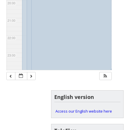
20:00
21:00
22:00
23:00
◢
◢
English version
Access our English website here