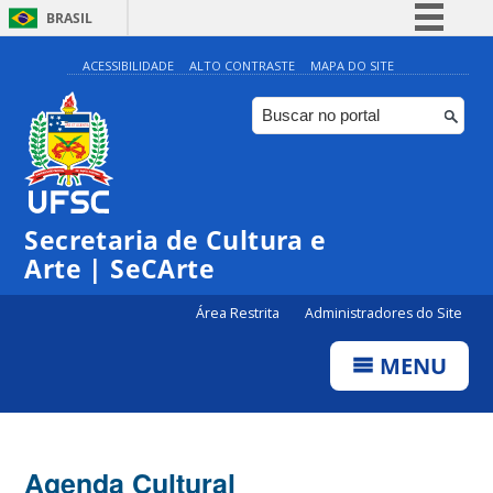
BRASIL
Simplifique!
ACESSIBILIDADE
ALTO CONTRASTE
MAPA DO SITE
Comunica BR
Participe
Acesso à informação
0:00
Legislação
Secretaria de Cultura e
1:00
Canais
Arte | SeCArte
2:00
Área Restrita
Administradores do Site
MENU
3:00
4:00
Agenda Cultural