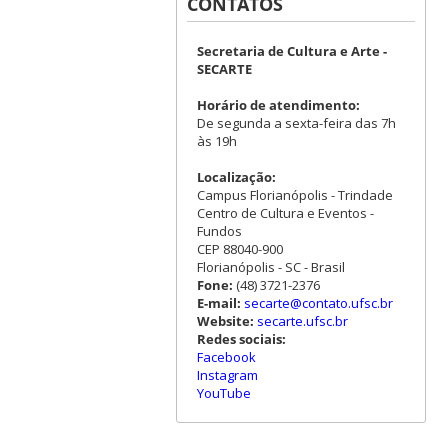
CONTATOS
Secretaria de Cultura e Arte -
SECARTE
Horário de atendimento:
De segunda a sexta-feira das 7h
às 19h
Localização:
Campus Florianópolis - Trindade
Centro de Cultura e Eventos -
Fundos
CEP 88040-900
Florianópolis - SC - Brasil
Fone:
(48) 3721-2376
E-mail:
secarte@contato.ufsc.br
Website:
secarte.ufsc.br
Redes sociais:
Facebook
Instagram
YouTube