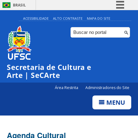
BRASIL
Simplifique!
ACESSIBILIDADE
ALTO CONTRASTE
MAPA DO SITE
Comunica BR
Participe
Acesso à informação
Legislação
Secretaria de Cultura e
Canais
Arte | SeCArte
Área Restrita
Administradores do Site
MENU
Agenda Cultural