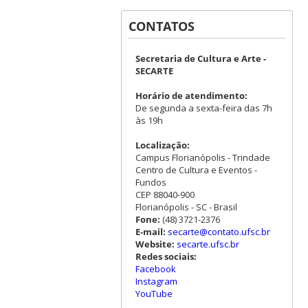
CONTATOS
Secretaria de Cultura e Arte -
SECARTE
Horário de atendimento:
De segunda a sexta-feira das 7h
às 19h
Localização:
Campus Florianópolis - Trindade
Centro de Cultura e Eventos -
Fundos
CEP 88040-900
Florianópolis - SC - Brasil
Fone:
(48) 3721-2376
E-mail:
secarte@contato.ufsc.br
Website:
secarte.ufsc.br
Redes sociais:
Facebook
Instagram
YouTube