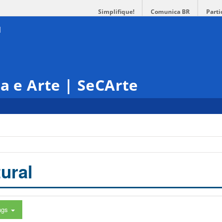
Simplifique!
Comunica BR
Parti
ra e Arte | SeCArte
ural
ags