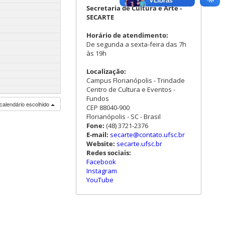
Secretaria de Cultura e Arte -
SECARTE
Horário de atendimento:
De segunda a sexta-feira das 7h
às 19h
Localização:
Campus Florianópolis - Trindade
Centro de Cultura e Eventos -
Fundos
calendário escolhido
CEP 88040-900
Florianópolis - SC - Brasil
Fone:
(48) 3721-2376
E-mail:
secarte@contato.ufsc.br
Website:
secarte.ufsc.br
Redes sociais:
Facebook
Instagram
YouTube