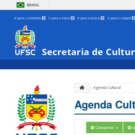
BRASIL
Ir para o conteúdo
1
Ir para o menu
2
Ir para a busca
3
Ir para o rodapé
4
Secretaria de Cultu
Agenda Cultural
Agenda Cult
Categorias
t