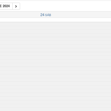
E 2024
24
SÁB