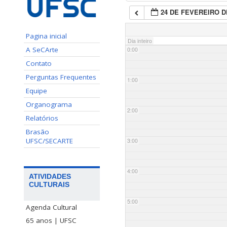
24 DE FEVEREIRO D
Pagina inicial
Dia inteiro
A SeCArte
0:00
Contato
Perguntas Frequentes
1:00
Equipe
Organograma
2:00
Relatórios
Brasão
UFSC/SECARTE
3:00
4:00
ATIVIDADES
CULTURAIS
5:00
Agenda Cultural
65 anos | UFSC