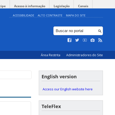
cipe
Acesso à informação
Legislação
Canais
ACESSIBILIDADE
ALTO CONTRASTE
MAPA DO SITE
Área Restrita
Administradores do Site
English version
Access our English website here
TeleFlex