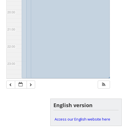
20:00
21:00
22:00
23:00
◢
◢
◢
English version
Access our English website here