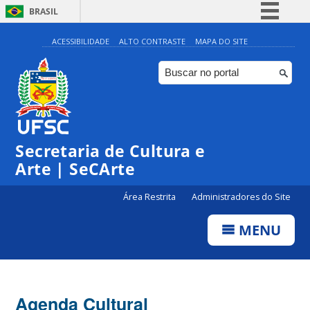
BRASIL
Simplifique!
ACESSIBILIDADE
ALTO CONTRASTE
MAPA DO SITE
Comunica BR
Participe
Acesso à informação
Legislação
Secretaria de Cultura e
Canais
Arte | SeCArte
Área Restrita
Administradores do Site
MENU
Agenda Cultural