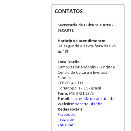
CONTATOS
Secretaria de Cultura e Arte -
SECARTE
Horário de atendimento:
De segunda a sexta-feira das 7h
às 19h
Localização:
Campus Florianópolis - Trindade
Centro de Cultura e Eventos -
Fundos
CEP 88040-900
Florianópolis - SC - Brasil
Fone:
(48) 3721-2376
E-mail:
secarte@contato.ufsc.br
Website:
secarte.ufsc.br
Redes sociais:
Facebook
Instagram
YouTube