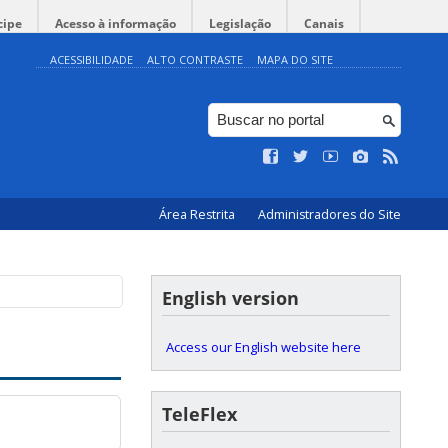
cipe
Acesso à informação
Legislação
Canais
ACESSIBILIDADE
ALTO CONTRASTE
MAPA DO SITE
Área Restrita
Administradores do Site
English version
Access our English website here
TeleFlex