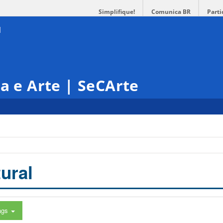
Simplifique!
Comunica BR
Parti
ra e Arte | SeCArte
ural
ags