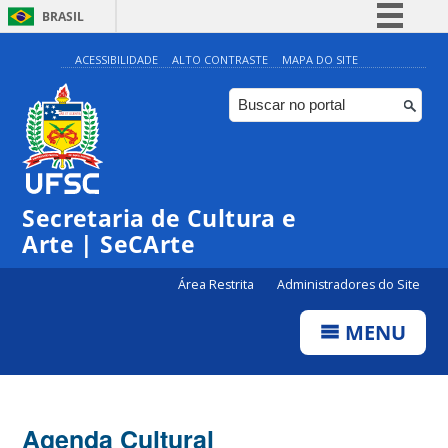
BRASIL
Simplifique!
ACESSIBILIDADE
ALTO CONTRASTE
MAPA DO SITE
Comunica BR
Participe
Acesso à informação
0:00
Legislação
Secretaria de Cultura e
1:00
Canais
Arte | SeCArte
2:00
Área Restrita
Administradores do Site
MENU
3:00
4:00
Agenda Cultural