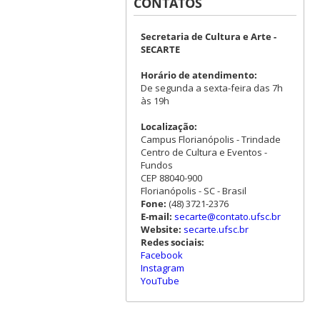
CONTATOS
Secretaria de Cultura e Arte -
SECARTE
Horário de atendimento:
De segunda a sexta-feira das 7h
às 19h
Localização:
Campus Florianópolis - Trindade
Centro de Cultura e Eventos -
Fundos
CEP 88040-900
Florianópolis - SC - Brasil
Fone:
(48) 3721-2376
E-mail:
secarte@contato.ufsc.br
Website:
secarte.ufsc.br
Redes sociais:
Facebook
Instagram
YouTube