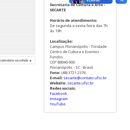
Secretaria de Cultura e Arte -
SECARTE
Horário de atendimento:
De segunda a sexta-feira das 7h
às 19h
Localização:
Campus Florianópolis - Trindade
Centro de Cultura e Eventos -
Fundos
calendário escolhido
CEP 88040-900
Florianópolis - SC - Brasil
Fone:
(48) 3721-2376
E-mail:
secarte@contato.ufsc.br
Website:
secarte.ufsc.br
Redes sociais:
Facebook
Instagram
YouTube