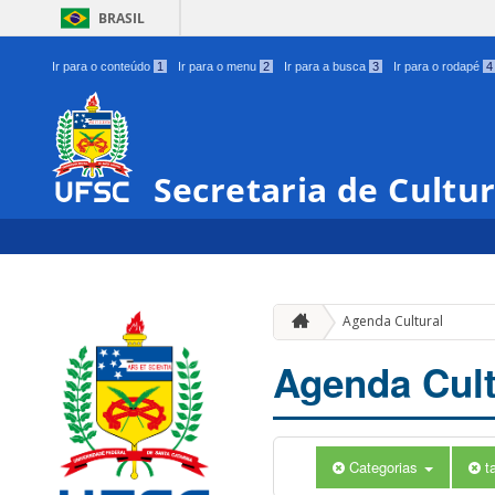
BRASIL
Ir para o conteúdo
1
Ir para o menu
2
Ir para a busca
3
Ir para o rodapé
4
Secretaria de Cultu
Agenda Cultural
Agenda Cult
Categorias
t