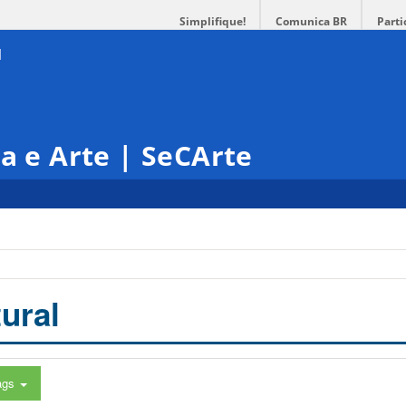
Simplifique!
Comunica BR
Parti
ra e Arte | SeCArte
ural
ags