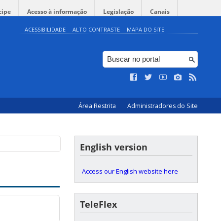
cipe
Acesso à informação
Legislação
Canais
ACESSIBILIDADE
ALTO CONTRASTE
MAPA DO SITE
Área Restrita
Administradores do Site
English version
Access our English website here
TeleFlex