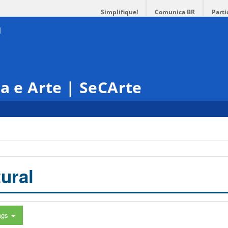
Simplifique!
Comunica BR
Parti
ra e Arte | SeCArte
ural
ags