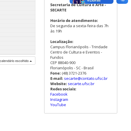
Secretaria de Cultura e Arte -
SECARTE
Horário de atendimento:
De segunda a sexta-feira das 7h
às 19h
Localização:
Campus Florianópolis - Trindade
Centro de Cultura e Eventos -
Fundos
calendário escolhido
CEP 88040-900
Florianópolis - SC - Brasil
Fone:
(48) 3721-2376
E-mail:
secarte@contato.ufsc.br
Website:
secarte.ufsc.br
Redes sociais:
Facebook
Instagram
YouTube