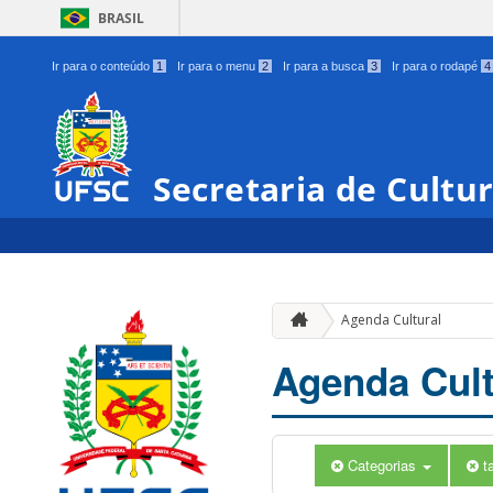
BRASIL
Ir para o conteúdo
1
Ir para o menu
2
Ir para a busca
3
Ir para o rodapé
4
Secretaria de Cultu
Agenda Cultural
Agenda Cult
Categorias
t