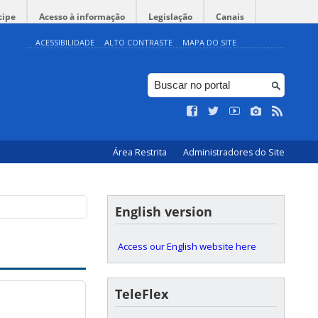
cipe
Acesso à informação
Legislação
Canais
ACESSIBILIDADE
ALTO CONTRASTE
MAPA DO SITE
Área Restrita
Administradores do Site
English version
Access our English website here
TeleFlex