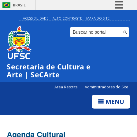
BRASIL
Simplifique!
ACESSIBILIDADE
ALTO CONTRASTE
MAPA DO SITE
Comunica BR
Participe
Acesso à informação
0:00
Legislação
Secretaria de Cultura e
1:00
Canais
Arte | SeCArte
2:00
Área Restrita
Administradores do Site
MENU
3:00
4:00
Agenda Cultural