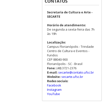
CONTATOS
Secretaria de Cultura e Arte -
SECARTE
Horário de atendimento:
De segunda a sexta-feira das 7h
às 19h
Localização:
Campus Florianópolis - Trindade
Centro de Cultura e Eventos -
Fundos
CEP 88040-900
Florianópolis - SC - Brasil
Fone:
(48) 3721-2376
E-mail:
secarte@contato.ufsc.br
Website:
secarte.ufsc.br
Redes sociais:
Facebook
Instagram
YouTube