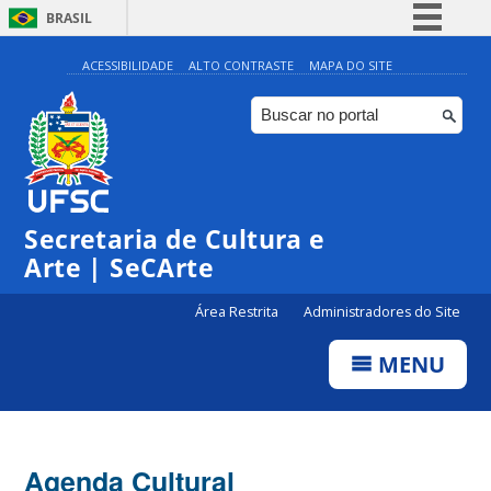
BRASIL
Simplifique!
ACESSIBILIDADE
ALTO CONTRASTE
MAPA DO SITE
Comunica BR
Participe
Acesso à informação
Legislação
Secretaria de Cultura e
Canais
Arte | SeCArte
Área Restrita
Administradores do Site
MENU
Agenda Cultural