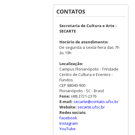
CONTATOS
Secretaria de Cultura e Arte -
SECARTE
Horário de atendimento:
De segunda a sexta-feira das 7h
às 19h
Localização:
Campus Florianópolis - Trindade
Centro de Cultura e Eventos -
Fundos
CEP 88040-900
Florianópolis - SC - Brasil
Fone:
(48) 3721-2376
E-mail:
secarte@contato.ufsc.br
Website:
secarte.ufsc.br
Redes sociais:
Facebook
Instagram
YouTube