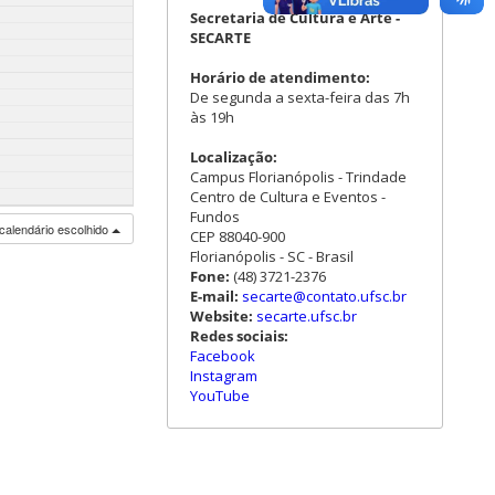
Secretaria de Cultura e Arte -
SECARTE
Horário de atendimento:
De segunda a sexta-feira das 7h
às 19h
Localização:
Campus Florianópolis - Trindade
Centro de Cultura e Eventos -
Fundos
calendário escolhido
CEP 88040-900
Florianópolis - SC - Brasil
Fone:
(48) 3721-2376
E-mail:
secarte@contato.ufsc.br
Website:
secarte.ufsc.br
Redes sociais:
Facebook
Instagram
YouTube