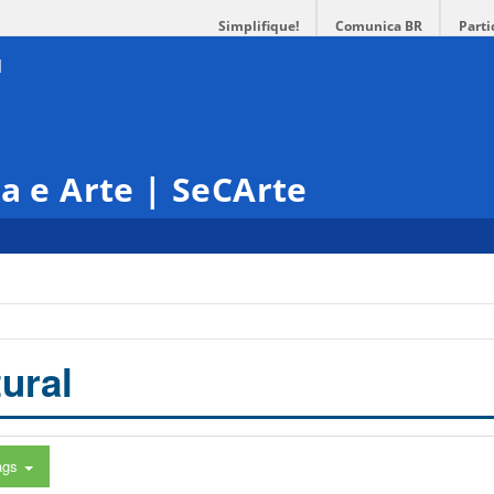
Simplifique!
Comunica BR
Parti
ra e Arte | SeCArte
ural
ags