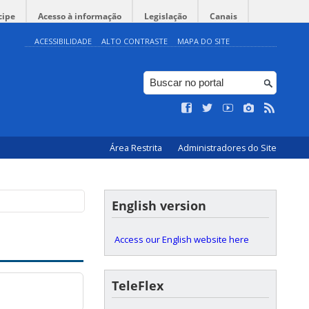
cipe
Acesso à informação
Legislação
Canais
ACESSIBILIDADE
ALTO CONTRASTE
MAPA DO SITE
Área Restrita
Administradores do Site
English version
Access our English website here
TeleFlex