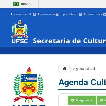
BRASIL
Ir para o conteúdo
1
Ir para o menu
2
Ir para a busca
3
Ir para o rodapé
4
Secretaria de Cultu
Agenda Cultural
Agenda Cult
Categorias
t