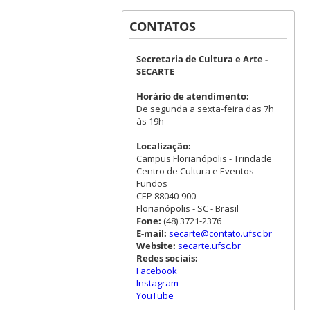
CONTATOS
Secretaria de Cultura e Arte -
SECARTE
Horário de atendimento:
De segunda a sexta-feira das 7h
às 19h
Localização:
Campus Florianópolis - Trindade
Centro de Cultura e Eventos -
Fundos
CEP 88040-900
Florianópolis - SC - Brasil
Fone:
(48) 3721-2376
E-mail:
secarte@contato.ufsc.br
Website:
secarte.ufsc.br
Redes sociais:
Facebook
Instagram
YouTube