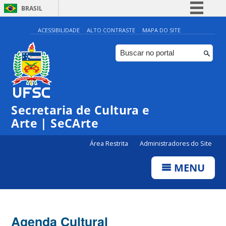
BRASIL
Simplifique!
ACESSIBILIDADE
ALTO CONTRASTE
MAPA DO SITE
Comunica BR
Participe
Acesso à informação
Legislação
Secretaria de Cultura e
Canais
Arte | SeCArte
Área Restrita
Administradores do Site
MENU
Agenda Cultural