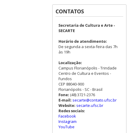
CONTATOS
Secretaria de Cultura e Arte -
SECARTE
Horário de atendimento:
De segunda a sexta-feira das 7h
às 19h
Localização:
Campus Florianópolis - Trindade
Centro de Cultura e Eventos -
Fundos
CEP 88040-900
Florianópolis - SC - Brasil
Fone:
(48) 3721-2376
E-mail:
secarte@contato.ufsc.br
Website:
secarte.ufsc.br
Redes sociais:
Facebook
Instagram
YouTube