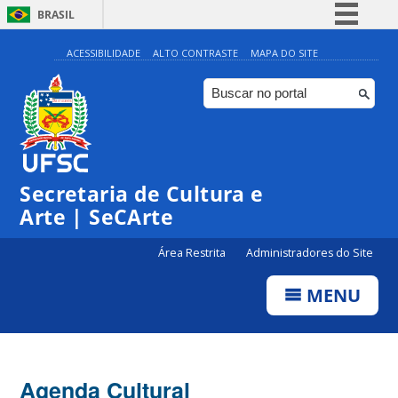
BRASIL
Simplifique!
ACESSIBILIDADE
ALTO CONTRASTE
MAPA DO SITE
Comunica BR
Participe
Acesso à informação
Legislação
Secretaria de Cultura e
Canais
Arte | SeCArte
Área Restrita
Administradores do Site
MENU
Agenda Cultural