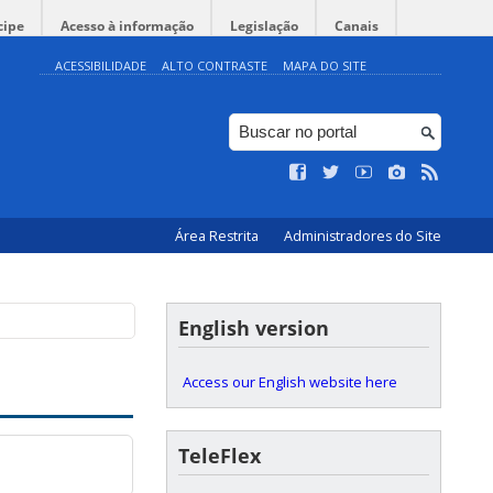
cipe
Acesso à informação
Legislação
Canais
ACESSIBILIDADE
ALTO CONTRASTE
MAPA DO SITE
Área Restrita
Administradores do Site
English version
Access our English website here
TeleFlex