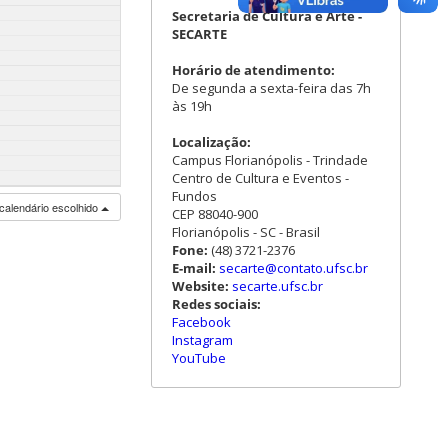
Secretaria de Cultura e Arte -
SECARTE
Horário de atendimento:
De segunda a sexta-feira das 7h
às 19h
Localização:
Campus Florianópolis - Trindade
Centro de Cultura e Eventos -
Fundos
calendário escolhido
CEP 88040-900
Florianópolis - SC - Brasil
Fone:
(48) 3721-2376
E-mail:
secarte@contato.ufsc.br
Website:
secarte.ufsc.br
Redes sociais:
Facebook
Instagram
YouTube