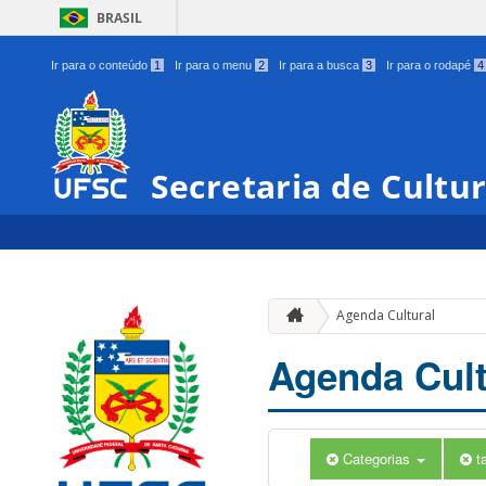
BRASIL
Ir para o conteúdo
1
Ir para o menu
2
Ir para a busca
3
Ir para o rodapé
4
Secretaria de Cultu
Agenda Cultural
Agenda Cult
Categorias
t