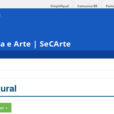
Simplifique!
Comunica BR
Parti
ra e Arte | SeCArte
ural
ags