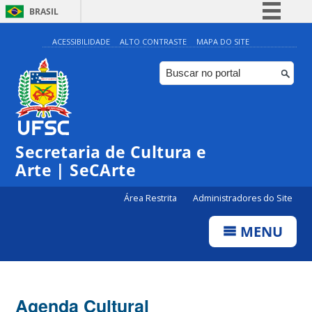
BRASIL
Simplifique!
ACESSIBILIDADE
ALTO CONTRASTE
MAPA DO SITE
Comunica BR
Participe
Acesso à informação
Legislação
Secretaria de Cultura e
Canais
Arte | SeCArte
Área Restrita
Administradores do Site
MENU
Agenda Cultural