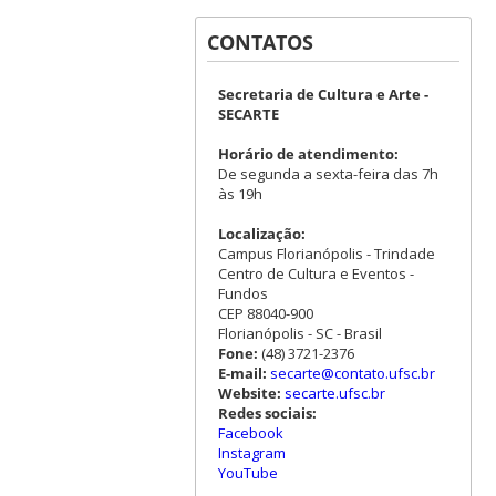
CONTATOS
Secretaria de Cultura e Arte -
SECARTE
Horário de atendimento:
De segunda a sexta-feira das 7h
às 19h
Localização:
Campus Florianópolis - Trindade
Centro de Cultura e Eventos -
Fundos
CEP 88040-900
Florianópolis - SC - Brasil
Fone:
(48) 3721-2376
E-mail:
secarte@contato.ufsc.br
Website:
secarte.ufsc.br
Redes sociais:
Facebook
Instagram
YouTube