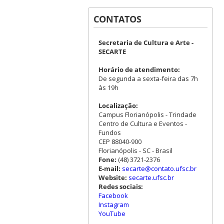
CONTATOS
Secretaria de Cultura e Arte -
SECARTE
Horário de atendimento:
De segunda a sexta-feira das 7h
às 19h
Localização:
Campus Florianópolis - Trindade
Centro de Cultura e Eventos -
Fundos
CEP 88040-900
Florianópolis - SC - Brasil
Fone:
(48) 3721-2376
E-mail:
secarte@contato.ufsc.br
Website:
secarte.ufsc.br
Redes sociais:
Facebook
Instagram
YouTube