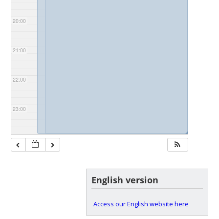
20:00
21:00
22:00
23:00
◢
◢
English version
Access our English website here