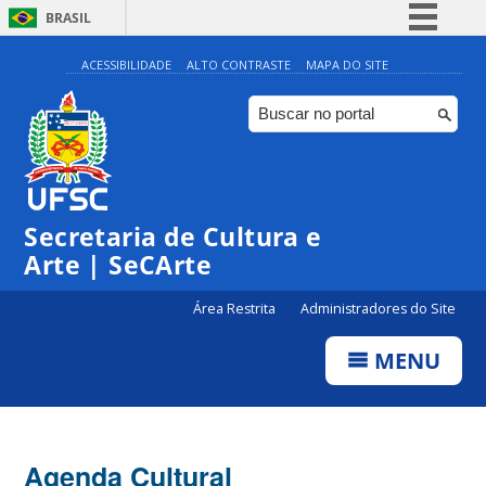
BRASIL
Simplifique!
ACESSIBILIDADE
ALTO CONTRASTE
MAPA DO SITE
Comunica BR
Participe
Acesso à informação
Legislação
Secretaria de Cultura e
Canais
Arte | SeCArte
Área Restrita
Administradores do Site
MENU
Agenda Cultural