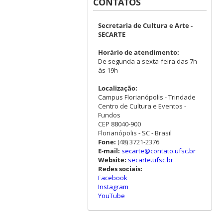
CONTATOS
Secretaria de Cultura e Arte -
SECARTE
Horário de atendimento:
De segunda a sexta-feira das 7h
às 19h
Localização:
Campus Florianópolis - Trindade
Centro de Cultura e Eventos -
Fundos
CEP 88040-900
Florianópolis - SC - Brasil
Fone:
(48) 3721-2376
E-mail:
secarte@contato.ufsc.br
Website:
secarte.ufsc.br
Redes sociais:
Facebook
Instagram
YouTube