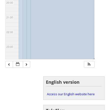
20:00
21:00
22:00
23:00
◢
◢
◢
◢
English version
Access our English website here