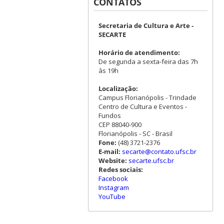
CONTATOS
Secretaria de Cultura e Arte -
SECARTE
Horário de atendimento:
De segunda a sexta-feira das 7h
às 19h
Localização:
Campus Florianópolis - Trindade
Centro de Cultura e Eventos -
Fundos
CEP 88040-900
Florianópolis - SC - Brasil
Fone:
(48) 3721-2376
E-mail:
secarte@contato.ufsc.br
Website:
secarte.ufsc.br
Redes sociais:
Facebook
Instagram
YouTube