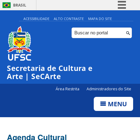
BRASIL
Simplifique!
ACESSIBILIDADE
ALTO CONTRASTE
MAPA DO SITE
Comunica BR
Participe
◤
◤
Acesso à informação
0:00
Edital Bolsa Cultura 2024
Edital | Centro de Cultura de Eventos – Externo
Legislação
Secretaria de Cultura e
1:00
Canais
Arte | SeCArte
2:00
Área Restrita
Administradores do Site
MENU
3:00
4:00
Agenda Cultural