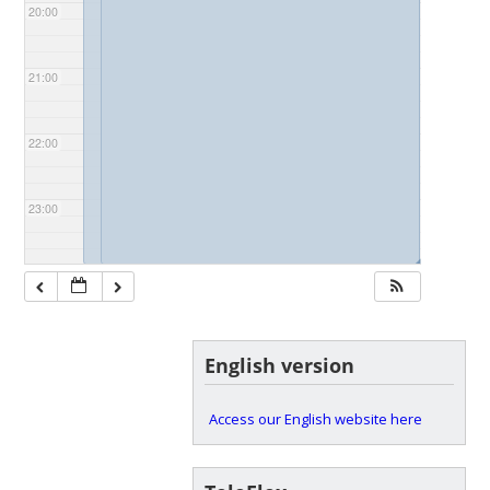
20:00
21:00
22:00
23:00
◢
◢
English version
Access our English website here