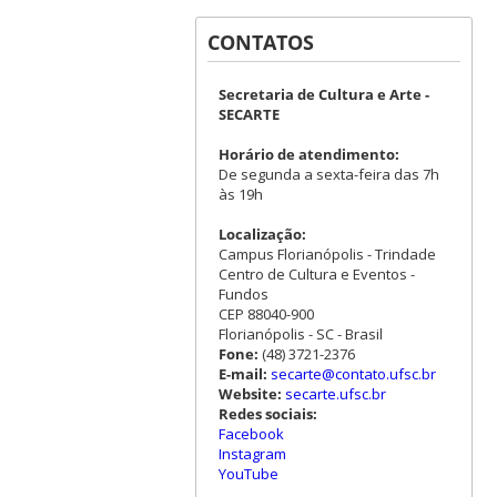
CONTATOS
Secretaria de Cultura e Arte -
SECARTE
Horário de atendimento:
De segunda a sexta-feira das 7h
às 19h
Localização:
Campus Florianópolis - Trindade
Centro de Cultura e Eventos -
Fundos
CEP 88040-900
Florianópolis - SC - Brasil
Fone:
(48) 3721-2376
E-mail:
secarte@contato.ufsc.br
Website:
secarte.ufsc.br
Redes sociais:
Facebook
Instagram
YouTube