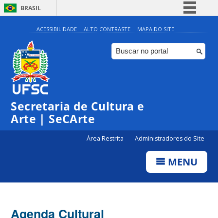
BRASIL
Simplifique!
ACESSIBILIDADE
ALTO CONTRASTE
MAPA DO SITE
Comunica BR
Participe
Acesso à informação
Legislação
Secretaria de Cultura e
Canais
Arte | SeCArte
Área Restrita
Administradores do Site
MENU
Agenda Cultural