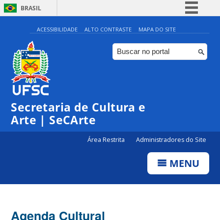
BRASIL
Simplifique!
ACESSIBILIDADE
ALTO CONTRASTE
MAPA DO SITE
Comunica BR
Participe
Acesso à informação
Legislação
Secretaria de Cultura e
Canais
Arte | SeCArte
Área Restrita
Administradores do Site
MENU
Agenda Cultural