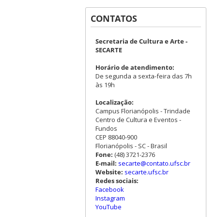
CONTATOS
Secretaria de Cultura e Arte -
SECARTE
Horário de atendimento:
De segunda a sexta-feira das 7h
às 19h
Localização:
Campus Florianópolis - Trindade
Centro de Cultura e Eventos -
Fundos
CEP 88040-900
Florianópolis - SC - Brasil
Fone:
(48) 3721-2376
E-mail:
secarte@contato.ufsc.br
Website:
secarte.ufsc.br
Redes sociais:
Facebook
Instagram
YouTube