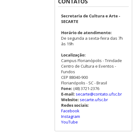
CONTATOS
Secretaria de Cultura e Arte -
SECARTE
Horário de atendimento:
De segunda a sexta-feira das 7h
às 19h
Localização:
Campus Florianópolis - Trindade
Centro de Cultura e Eventos -
Fundos
CEP 88040-900
Florianópolis - SC - Brasil
Fone:
(48) 3721-2376
E-mail:
secarte@contato.ufsc.br
Website:
secarte.ufsc.br
Redes sociais:
Facebook
Instagram
YouTube