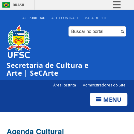
BRASIL
Simplifique!
ACESSIBILIDADE
ALTO CONTRASTE
MAPA DO SITE
Comunica BR
Participe
Acesso à informação
0:00
Legislação
Secretaria de Cultura e
1:00
Canais
Arte | SeCArte
2:00
Área Restrita
Administradores do Site
MENU
3:00
4:00
Agenda Cultural