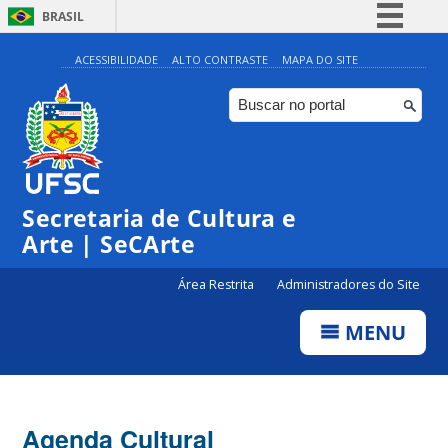
BRASIL
Simplifique!
ACESSIBILIDADE
ALTO CONTRASTE
MAPA DO SITE
Comunica BR
Participe
Acesso à informação
0:00
Legislação
Secretaria de Cultura e
1:00
Canais
Arte | SeCArte
2:00
Área Restrita
Administradores do Site
MENU
3:00
4:00
Agenda Cultural