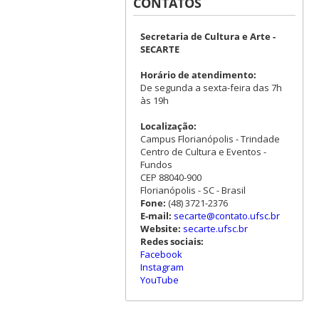
CONTATOS
Secretaria de Cultura e Arte -
SECARTE
Horário de atendimento:
De segunda a sexta-feira das 7h
às 19h
Localização:
Campus Florianópolis - Trindade
Centro de Cultura e Eventos -
Fundos
CEP 88040-900
Florianópolis - SC - Brasil
Fone:
(48) 3721-2376
E-mail:
secarte@contato.ufsc.br
Website:
secarte.ufsc.br
Redes sociais:
Facebook
Instagram
YouTube