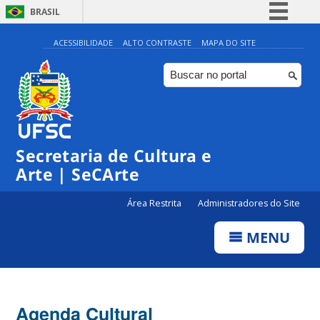
BRASIL
Simplifique!
ACESSIBILIDADE
ALTO CONTRASTE
MAPA DO SITE
Comunica BR
Participe
Acesso à informação
0:00
Legislação
Secretaria de Cultura e
1:00
Canais
Arte | SeCArte
2:00
Área Restrita
Administradores do Site
MENU
3:00
4:00
Agenda Cultural