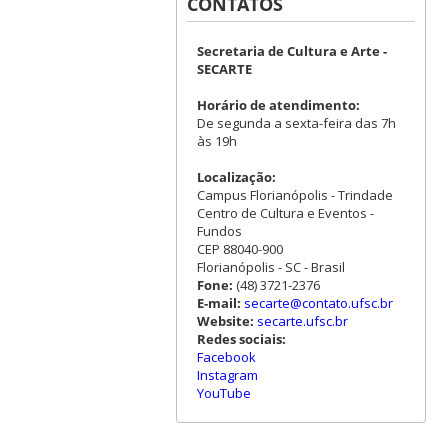
CONTATOS
Secretaria de Cultura e Arte -
SECARTE
Horário de atendimento:
De segunda a sexta-feira das 7h
às 19h
Localização:
Campus Florianópolis - Trindade
Centro de Cultura e Eventos -
Fundos
CEP 88040-900
Florianópolis - SC - Brasil
Fone:
(48) 3721-2376
E-mail:
secarte@contato.ufsc.br
Website:
secarte.ufsc.br
Redes sociais:
Facebook
Instagram
YouTube